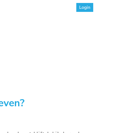
BEL 040 - 3681007
urzaming
Over ons
Contact
even?