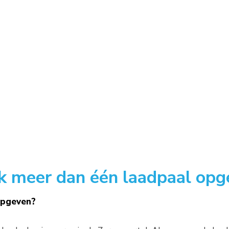
Inkopen
Besparen
Monitoren
Verdu
ik meer dan één laadpaal opg
opgeven?