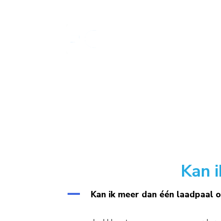
Skip
to
content
Kan 
A
Kan ik meer dan één laadpaal 