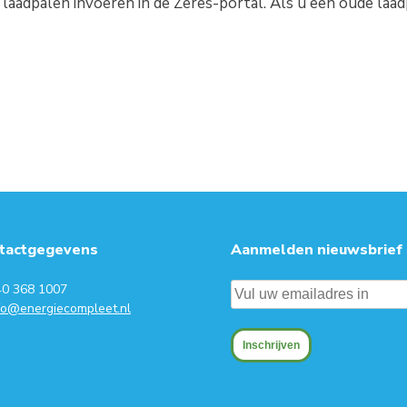
laadpalen invoeren in de Zeres-portal. Als u een oude laadp
tactgegevens
Aanmelden nieuwsbrief
40 368 1007
fo@energiecompleet.nl