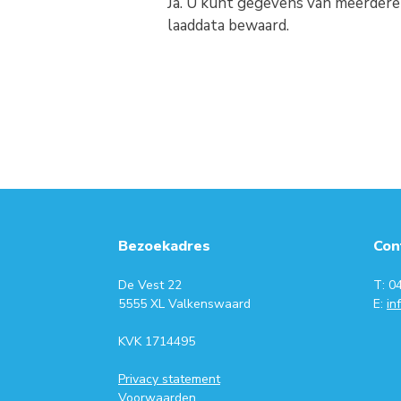
Ja. U kunt gegevens van meerdere 
laaddata bewaard.
Bezoekadres
Con
De Vest 22
T: 0
5555 XL Valkenswaard
E:
in
KVK 1714495
Privacy statement
Voorwaarden