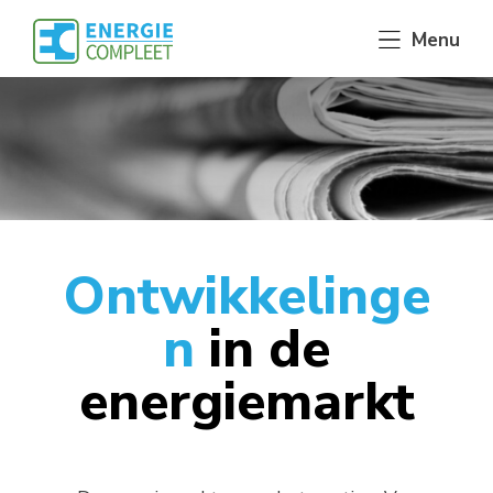
Skip
Menu
to
content
Ontwikkelinge
n
in de
energiemarkt